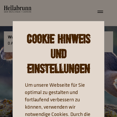
Toggle
navigat
Cookie Hinweis
Warenkorb
Anmelden
0
Artikel
0,00 €
und
Einstellungen
Um unsere Webseite für Sie
optimal zu gestalten und
fortlaufend verbessern zu
können, verwenden wir
notwendige Cookies. Durch die